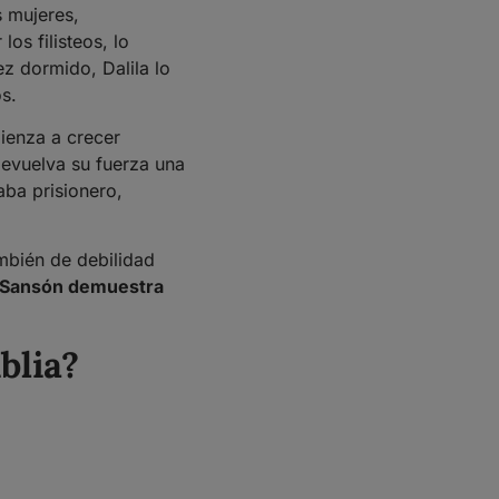
s mujeres,
 los filisteos, lo
ez dormido, Dalila lo
os.
mienza a crecer
devuelva su fuerza una
aba prisionero,
ambién de debilidad
Sansón demuestra
blia?