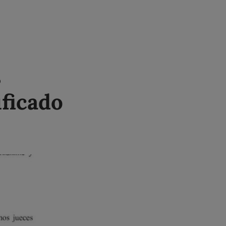
s
ificado