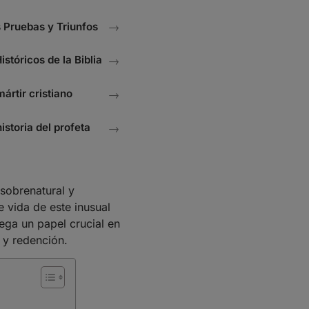
s Pruebas y Triunfos
→
stóricos de la Biblia
→
ártir cristiano
→
istoria del profeta
→
 sobrenatural y
 vida de este inusual
ega un papel crucial en
r y redención.