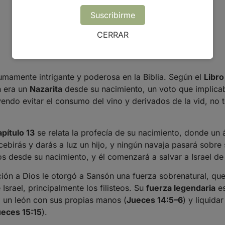
Suscribirme
CERRAR
umamente intrigante y poderosa en la Biblia. Según el
Libro
n era un
Nazarita
desde su nacimiento, un voto que implica
uyendo evitar el consumo del vino y derivados de la vid, no 
apítulo 13
se relata la profecía de su nacimiento, donde un á
ebirás y darás a luz un hijo, y ningún navaja pasará sobre
s desde su nacimiento, y él comenzará a salvar a Israel de 
ón a Dios le otorgó a Sansón una fuerza sobrenatural, que 
Israel, principalmente los filisteos. Su
fuerza legendaria
es
 un león con sus propias manos (
Jueces 14:5–6
) y liquidar
eces 15:15
).