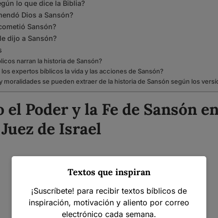
ún lo que dice la Biblia?
mendó Dios a Sansón?
cometió Sansón?
le dijo a Sansón?
s
licos narran la historia de Sansón?
los expertos bíblicos la vida y las acciones de Sansón?
moralidades se pueden extraer de la historia de Sansón según los versíc
 el Poder y la Fe de Sansón en 
Juez de Israel
Textos que inspiran
¡Suscríbete! para recibir textos bíblicos de
inspiración, motivación y aliento por correo
electrónico cada semana.