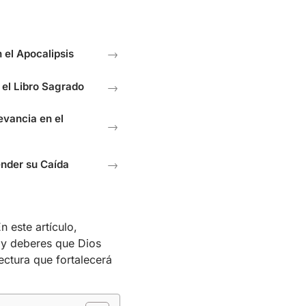
 el Apocalipsis
→
 el Libro Sagrado
→
evancia en el
→
ender su Caída
→
n este artículo,
 y deberes que Dios
ectura que fortalecerá