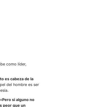
ibe como líder,
to es cabeza de la
apel del hombre es ser
lesia.
 «
Pero si alguno no
es peor que un