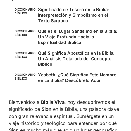
Significado de Tesoro en la Biblia:
DICCIONARIO
BÍBLICO
Interpretación y Simbolismo en el
Texto Sagrado
Que es el Lugar Santísimo en la Biblia:
DICCIONARIO
BÍBLICO
Un Viaje Profundo Hacia la
Espiritualidad Bíblica
Qué Significa Apostólica en la Biblia:
DICCIONARIO
BÍBLICO
Un Análisis Detallado del Concepto
Bíblico
Yesbeth: ¿Qué Significa Este Nombre
DICCIONARIO
BÍBLICO
en La Biblia? Descúbrelo Aquí
Bienvenidos a
Biblia Viva
, hoy descubriremos el
significado de
Sion
en la Biblia, una palabra clave
con gran relevancia espiritual. Sumérgete en un
viaje histórico y teológico para entender por qué
Sion
es mucho más que solo un lugar geográfico