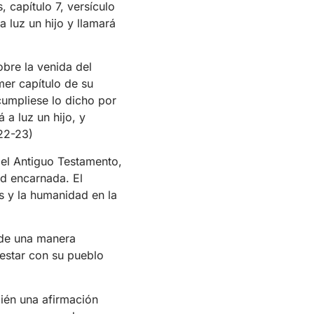
, capítulo 7, versículo
a luz un hijo y llamará
obre la venida del
mer capítulo de su
cumpliese lo dicho por
 a luz un hijo, y
22-23)
del Antiguo Testamento,
ad encarnada. El
s y la humanidad en la
e una manera
 estar con su pueblo
ién una afirmación