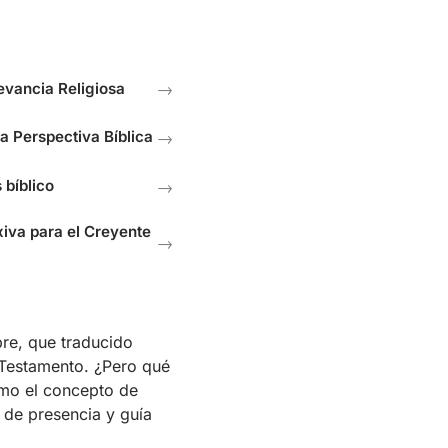
levancia Religiosa
→
a Perspectiva Bíblica
→
 bíblico
→
xiva para el Creyente
→
bre, que traducido
o Testamento. ¿Pero qué
ómo el concepto de
a de presencia y guía