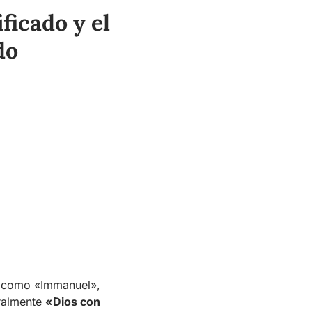
ficado y el
do
ra como «Immanuel»,
eralmente
«Dios con