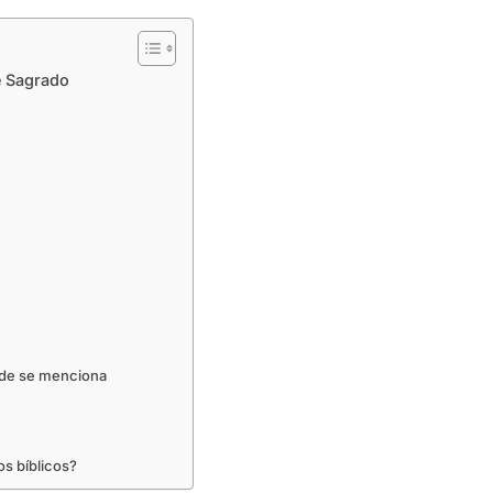
e Sagrado
nde se menciona
os bíblicos?