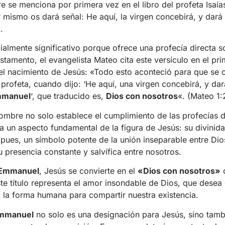
e se menciona por primera vez en el libro del profeta Isaías
r mismo os dará señal: He aquí, la virgen concebirá, y dará 
.
ialmente significativo porque ofrece una profecía directa s
tamento, el evangelista Mateo cita este versículo en el pri
r el nacimiento de Jesús: «Todo esto aconteció para que se 
profeta, cuando dijo: ‘He aquí, una virgen concebirá, y dará
manuel
‘, que traducido es,
Dios con nosotros
«. (Mateo 1:
 nombre no solo establece el cumplimiento de las profecías 
a un aspecto fundamental de la figura de Jesús: su divinid
pues, un símbolo potente de la unión inseparable entre Dio
u presencia constante y salvífica entre nosotros.
Emmanuel
, Jesús se convierte en el
«Dios con nosotros»
d
te título representa el amor insondable de Dios, que desea
a la forma humana para compartir nuestra existencia.
mmanuel
no solo es una designación para Jesús, sino tamb