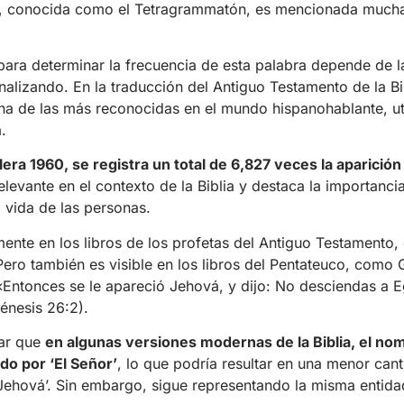
, conocida como el Tetragrammatón, es mencionada mucha
 para determinar la frecuencia de esta palabra depende de l
nalizando. En la traducción del Antiguo Testamento de la Bib
una de las más reconocidas en el mundo hispanohablante, ut
.
lera 1960, se registra un total de 6,827 veces la aparició
relevante en el contexto de la Biblia y destaca la importanci
 vida de las personas.
ente en los libros de los profetas del Antiguo Testamento,
 Pero también es visible en los libros del Pentateuco, como
«Entonces se le apareció Jehová, y dijo: No desciendas a Eg
Génesis 26:2).
ar que
en algunas versiones modernas de la Biblia, el no
do por ‘El Señor’
, lo que podría resultar en una menor can
‘Jehová’. Sin embargo, sigue representando la misma entida