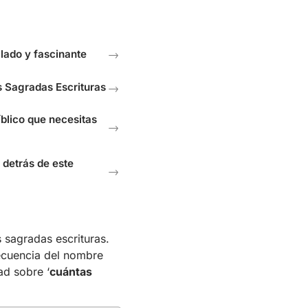
llado y fascinante
→
as Sagradas Escrituras
→
íblico que necesitas
→
r detrás de este
→
 sagradas escrituras.
recuencia del nombre
ad sobre ‘
cuántas