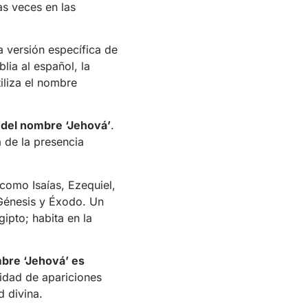
s veces en las
a versión específica de
lia al español, la
iliza el nombre
n del nombre ‘Jehová’
.
a de la presencia
 como Isaías, Ezequiel,
 Génesis y Éxodo. Un
ipto; habita en la
mbre ‘Jehová’ es
tidad de apariciones
d divina.