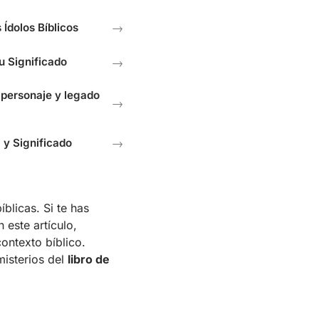
 Ídolos Bíblicos
→
su Significado
→
u personaje y legado
→
 y Significado
→
blicas. Si te has
n este artículo,
contexto bíblico.
misterios del
libro de